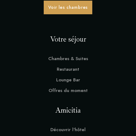
Voir les chambres
Séminaire & Event
Services
Votre séjour
Contact
Chambres & Suites
Appelez-nous :
01 34 73 26 96
Restaurant
RÉSERVER MON SÉJOUR
Lounge Bar
Offres du moment
Amicitia
Découvrir l'hôtel